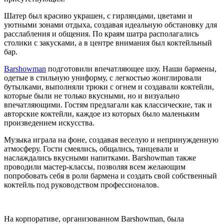
Шатер был красиво украшен, с гирляндами, цветами и
уютными зонами отдыха, создавая идеальную обстановку для
расслабления и общения. По краям шатра располагались
столики с закусками, а в центре внимания был коктейльный
бар.
Barshowman
подготовили впечатляющее шоу. Наши бармены,
одетые в стильную униформу, с легкостью жонглировали
бутылками, выполняли трюки с огнем и создавали коктейли,
которые были не только вкусными, но и визуально
впечатляющими. Гостям предлагали как классические, так и
авторские коктейли, каждое из которых было маленьким
произведением искусства.
Музыка играла на фоне, создавая веселую и непринужденную
атмосферу. Гости смеялись, общались, танцевали и
наслаждались вкусными напитками. Barshowman также
проводили мастер-классы, позволяя всем желающим
попробовать себя в роли бармена и создать свой собственный
коктейль под руководством профессионалов.
На корпоративе, организованном Barshowman, была