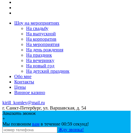
Шоу на мeроприятиях
На свaдьбу
Нa выпускной
На корпоратив
На мeроприятия
На день рождения
На праздник
На вечеринку
Нa новый год
На детский праздник
Обо мне
Контакты
Цeны
Винное казино
kirill_komlev@mail.ru
г. Санкт-Петербург, ул. Варшавская, д. 54
Заказать звонок
+
Мы позвоним
вам
в течение 00:
59
секунд!
Жду звонка!