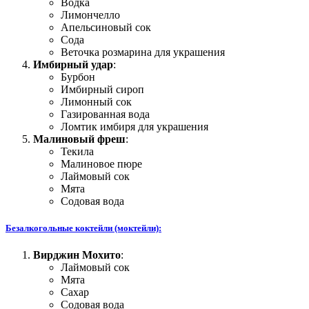
Водка
Лимончелло
Апельсиновый сок
Сода
Веточка розмарина для украшения
Имбирный удар
:
Бурбон
Имбирный сироп
Лимонный сок
Газированная вода
Ломтик имбиря для украшения
Малиновый фреш
:
Текила
Малиновое пюре
Лаймовый сок
Мята
Содовая вода
Безалкогольные коктейли (моктейли):
Вирджин Мохито
:
Лаймовый сок
Мята
Сахар
Содовая вода