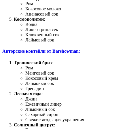
Ром
Кокосовое молоко
Ананасовый сок
Космополитен
:
Водка
Ликер трипл сек
Клюквенный сок
Лаймовый сок
Авторские коктейли от Barshowman:
Тропический бриз
:
Ром
Манговый сок
Кокосовый крем
Лаймовый сок
Гренадин
Лесная ягода
:
Джин
Ежевичный ликер
Лимонный сок
Сахарный сироп
Свежие ягоды для украшения
Солнечный цитрус
: