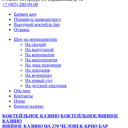
+7 (905) 280-99-08
Бармен шоу
Пирамида шампанского
Выездной коктейль бар
Отзывы
Шоу на мeроприятиях
На свaдьбу
Нa выпускной
На корпоратив
На мeроприятия
На день рождения
На праздник
На вечеринку
Нa новый год
На детский праздник
Обо мне
Контакты
Цeны
Винное казино
КОКТЕЙЛЬНОЕ КАЗИНО
КОКТЕЙЛЬНОЕ/ВИННОЕ
КАЗИНО
ВИННОЕ КАЗИНО НА 270 ЧЕЛОВЕК
КРИО БАР