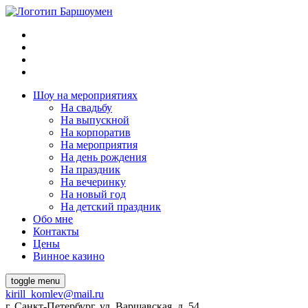
Шоу на мeроприятиях
На свaдьбу
Нa выпускной
На корпоратив
На мeроприятия
На день рождения
На праздник
На вечеринку
Нa новый год
На детский праздник
Обо мне
Контакты
Цeны
Винное казино
toggle menu
kirill_komlev@mail.ru
г. Санкт-Петербург, ул. Варшавская, д. 54