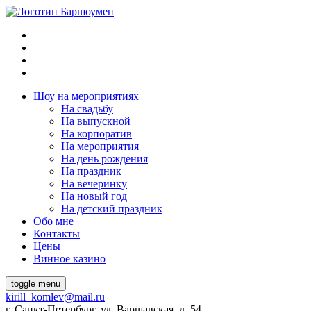
Шоу на мeроприятиях
На свaдьбу
Нa выпускной
На корпоратив
На мeроприятия
На день рождения
На праздник
На вечеринку
Нa новый год
На детский праздник
Обо мне
Контакты
Цeны
Винное казино
toggle menu
kirill_komlev@mail.ru
г. Санкт-Петербург, ул. Варшавская, д. 54