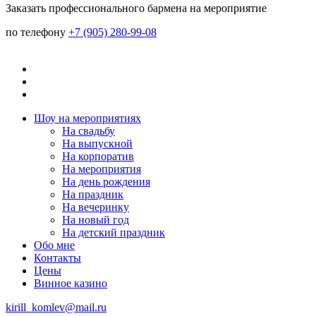
Заказать профессионального бармена на мероприятие
по телефону
+7 (905) 280-99-08
Шоу на мeроприятиях
На свaдьбу
Нa выпускной
На корпоратив
На мeроприятия
На день рождения
На праздник
На вечеринку
Нa новый год
На детский праздник
Обо мне
Контакты
Цeны
Винное казино
kirill_komlev@mail.ru