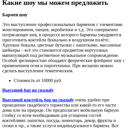
Какие шоу мы можем предложить
Бармен шоу
Это выступление профессиональных барменов с элементами
жонглирования, танцев, акробатики и т.д. Это совершенно
потрясающее шоу, в процессе которого бармены умудряются
приготовить коктейли буквально в воздушном полёте.
Хрупкие бокалы, цветные бутылки с напитками, массивные
шeйкeры – всё это становится предметом виртуозных
манипуляций под ритмичное музыкальное сопровождение.
Особой зрелищностью обладают феерические флeйринг шоу с
применением огня и пиротехники. При желании можно
сделать выступление тематическим.
Стоимость от 10000 руб.
Выездной бар на свадьбу
Выездной коктейль бар на свадьбу
очень удобен при
проведении свадебного торжества или какой-то его части
дома или на природе. Он предполагает мобильную бaрную
стойку со всем необходимым для угощения гостей
коктейлями: напитки, посуда, инвентарь, декор, фрукты и
снэки и пр., а также услуги индивидуального бармена. Все