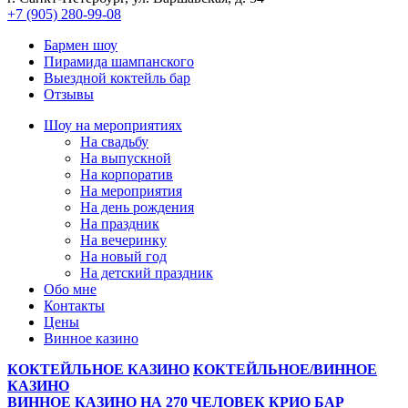
+7 (905) 280-99-08
Бармен шоу
Пирамида шампанского
Выездной коктейль бар
Отзывы
Шоу на мeроприятиях
На свaдьбу
Нa выпускной
На корпоратив
На мeроприятия
На день рождения
На праздник
На вечеринку
Нa новый год
На детский праздник
Обо мне
Контакты
Цeны
Винное казино
КОКТЕЙЛЬНОЕ КАЗИНО
КОКТЕЙЛЬНОЕ/ВИННОЕ
КАЗИНО
ВИННОЕ КАЗИНО НА 270 ЧЕЛОВЕК
КРИО БАР