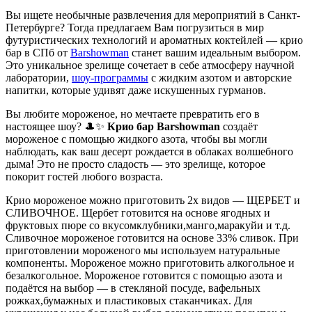
Вы ищете необычные развлечения для мероприятий в Санкт-
Петербурге? Тогда предлагаем Вам погрузиться в мир
футуристических технологий и ароматных коктейлей — крио
бар в СПб от
Barshowman
станет вашим идеальным выбором.
Это уникальное зрелище сочетает в себе атмосферу научной
лаборатории,
шоу-программы
с жидким азотом и авторские
напитки, которые удивят даже искушенных гурманов.
Вы любите мороженое, но мечтаете превратить его в
настоящее шоу? 🎩✨
Крио бар Barshowman
создаёт
мороженое с помощью жидкого азота, чтобы вы могли
наблюдать, как ваш десерт рождается в облаках волшебного
дыма! Это не просто сладость — это зрелище, которое
покорит гостей любого возраста.
Крио мороженое можно приготовить 2х видов — ЩЕРБЕТ и
СЛИВОЧНОЕ. Щербет готовится на основе ягодных и
фруктовых пюре со вкусомклубники,манго,маракуйи и т.д.
Сливочное мороженое готовится на основе 33% сливок. При
приготовлении мороженого мы используем натуральные
компоненты. Мороженое можно приготовить алкогольное и
безалкогольное. Мороженое готовится с помощью азота и
подаётся на выбор — в стекляной посуде, вафельных
рожках,бумажных и пластиковых стаканчиках. Для