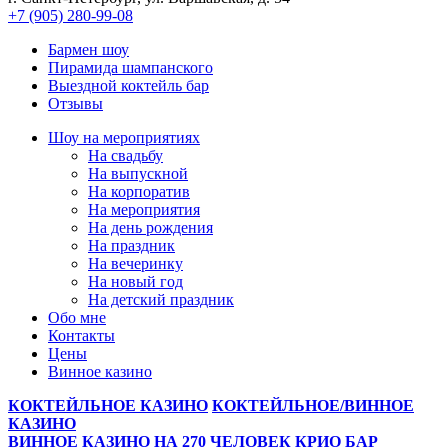
+7 (905) 280-99-08
Бармен шоу
Пирамида шампанского
Выездной коктейль бар
Отзывы
Шоу на мeроприятиях
На свaдьбу
Нa выпускной
На корпоратив
На мeроприятия
На день рождения
На праздник
На вечеринку
Нa новый год
На детский праздник
Обо мне
Контакты
Цeны
Винное казино
КОКТЕЙЛЬНОЕ КАЗИНО
КОКТЕЙЛЬНОЕ/ВИННОЕ
КАЗИНО
ВИННОЕ КАЗИНО НА 270 ЧЕЛОВЕК
КРИО БАР