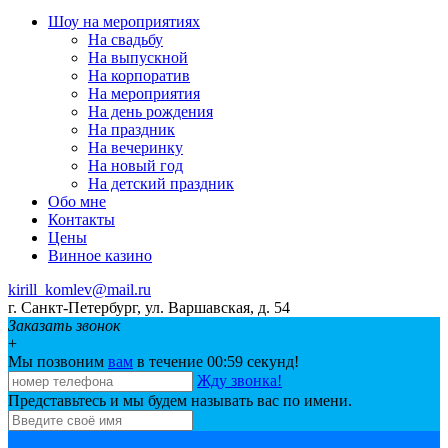
Шоу на мeроприятиях
На свaдьбу
Нa выпускной
На корпоратив
На мeроприятия
На день рождения
На праздник
На вечеринку
Нa новый год
На детский праздник
Обо мне
Контакты
Цeны
Винное казино
kirill_komlev@mail.ru
г. Санкт-Петербург, ул. Варшавская, д. 54
Заказать звонок
+
Мы позвоним
вам
в течение 00:
59
секунд!
Жду звонка!
Представьтесь и мы будем называть вас по имени.