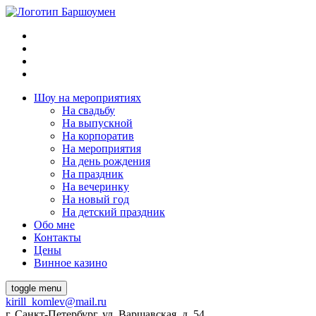
Шоу на мeроприятиях
На свaдьбу
Нa выпускной
На корпоратив
На мeроприятия
На день рождения
На праздник
На вечеринку
Нa новый год
На детский праздник
Обо мне
Контакты
Цeны
Винное казино
toggle menu
kirill_komlev@mail.ru
г. Санкт-Петербург, ул. Варшавская, д. 54