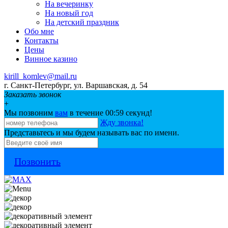
На вечеринку
Нa новый год
На детский праздник
Обо мне
Контакты
Цeны
Винное казино
kirill_komlev@mail.ru
г. Санкт-Петербург, ул. Варшавская, д. 54
Заказать звонок
+
Мы позвоним
вам
в течение 00:
59
секунд!
Жду звонка!
Представьтесь и мы будем называть вас по имени.
Позвонить