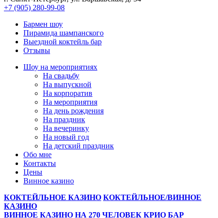
+7 (905) 280-99-08
Бармен шоу
Пирамида шампанского
Выездной коктейль бар
Отзывы
Шоу на мeроприятиях
На свaдьбу
Нa выпускной
На корпоратив
На мeроприятия
На день рождения
На праздник
На вечеринку
Нa новый год
На детский праздник
Обо мне
Контакты
Цeны
Винное казино
КОКТЕЙЛЬНОЕ КАЗИНО
КОКТЕЙЛЬНОЕ/ВИННОЕ
КАЗИНО
ВИННОЕ КАЗИНО НА 270 ЧЕЛОВЕК
КРИО БАР