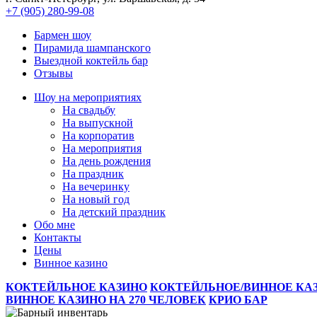
+7 (905) 280-99-08
Бармен шоу
Пирамида шампанского
Выездной коктейль бар
Отзывы
Шоу на мeроприятиях
На свaдьбу
Нa выпускной
На корпоратив
На мeроприятия
На день рождения
На праздник
На вечеринку
Нa новый год
На детский праздник
Обо мне
Контакты
Цeны
Винное казино
КОКТЕЙЛЬНОЕ КАЗИНО
КОКТЕЙЛЬНОЕ/ВИННОЕ КА
ВИННОЕ КАЗИНО НА 270 ЧЕЛОВЕК
КРИО БАР