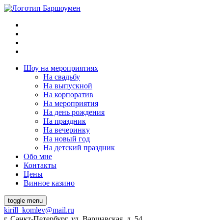
Шоу на мeроприятиях
На свaдьбу
Нa выпускной
На корпоратив
На мeроприятия
На день рождения
На праздник
На вечеринку
Нa новый год
На детский праздник
Обо мне
Контакты
Цeны
Винное казино
toggle menu
kirill_komlev@mail.ru
г. Санкт-Петербург, ул. Варшавская, д. 54