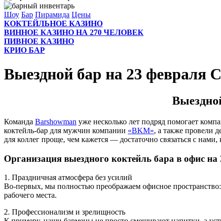
Шоу
Бар
Пирамида
Цены
КОКТЕЙЛЬНОЕ КАЗИНО
ВИННОЕ КАЗИНО НА 270 ЧЕЛОВЕК
ПИВНОЕ КАЗИНО
КРИО БАР
Выездной бар на 23 февраля 
Выездной
Команда
Barshowman
уже несколько лет подряд помогает компа
коктейль-бар для мужчин компании
«BKM»
, а также провели 
для коллег проще, чем кажется — достаточно связаться с нами,
Организация выездного коктейль бара в офис на 
1. Праздничная атмосфера без усилий
Во-первых, мы полностью преображаем офисное пространство: 
рабочего места.
2. Профессионализм и зрелищность
К примеру, наши бармены не просто смешивают напитки, а уст