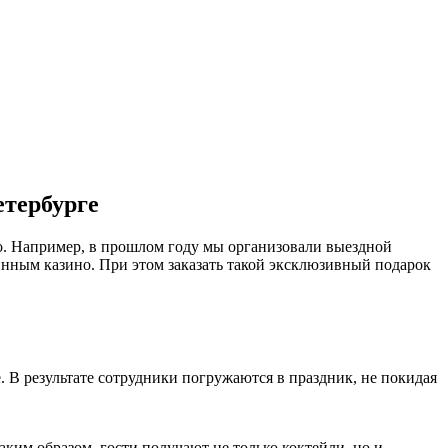
етербурге
но. Например, в прошлом году мы организовали выездной
инным казино. При этом заказать такой эксклюзивный подарок
 В результате сотрудники погружаются в праздник, не покидая
им образом, гости получают не только коктейли, но и